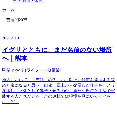
三回 石川・金沢
|
ホーム
工芸週間2025
2026.4.10
イグサとともに、まだ名前のない場所
へ｜熊本
甲斐 かおり [ライター・執筆業]
地方において、工芸はこの先、いま以上に価値を発揮する秘
めた宝になると思う。自然、風土から発展した仕事を、どう
変換し、文化として昇華させるのか。新たな視点と手法で実
践する人たちがいる。この連載では現場を見にいくととも
に、ど…