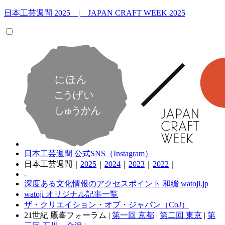
日本工芸週間
2025 | JAPAN CRAFT WEEK 2025
日本工芸週間 公式SNS（Instagram）
日本工芸週間｜
2025
｜
2024
｜
2023
｜
2022
｜
-
深度ある文化情報のアクセスポイント 和綴 watoji.jp
watoji オリジナル記事一覧
ザ・クリエイション・オブ・ジャパン（CoJ）
21世紀 鷹峯フォーラム |
第一回 京都
|
第二回 東京
|
第