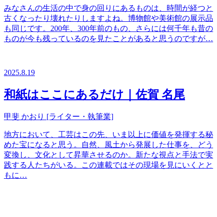
みなさんの生活の中で身の回りにあるものは、時間が経つと
古くなったり壊れたりしますよね。博物館や美術館の展示品
も同じです。200年、300年前のもの、さらには何千年も昔の
ものが今も残っているのを見たことがあると思うのですが…
2025.8.19
和紙はここにあるだけ｜佐賀 名尾
甲斐 かおり [ライター・執筆業]
地方において、工芸はこの先、いま以上に価値を発揮する秘
めた宝になると思う。自然、風土から発展した仕事を、どう
変換し、文化として昇華させるのか。新たな視点と手法で実
践する人たちがいる。この連載ではその現場を見にいくとと
もに…