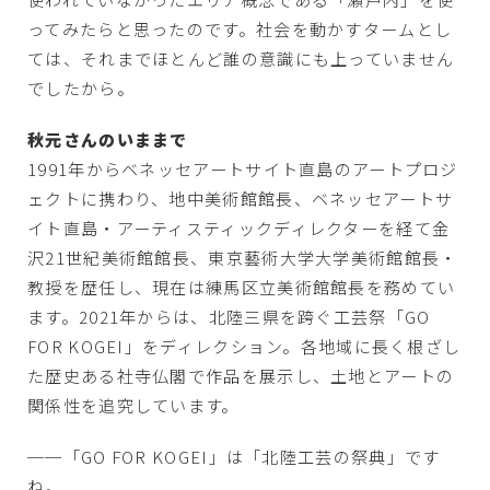
ってみたらと思ったのです。社会を動かすタームとし
ては、それまでほとんど誰の意識にも上っていません
でしたから。
秋元さんのいままで
1991年からベネッセアートサイト直島のアートプロジ
ェクトに携わり、地中美術館館長、ベネッセアートサ
イト直島・アーティスティックディレクターを経て金
沢21世紀美術館館長、東京藝術大学大学美術館館長・
教授を歴任し、現在は練馬区立美術館館長を務めてい
ます。2021年からは、北陸三県を跨ぐ工芸祭「GO
FOR KOGEI」をディレクション。各地域に長く根ざし
た歴史ある社寺仏閣で作品を展示し、土地とアートの
関係性を追究しています。
──「GO FOR KOGEI」は「北陸工芸の祭典」です
ね。