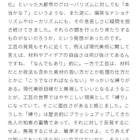
化」といった大都市のグローバリズムに対しても「本
当かな？」というような、また逆に、偏狭なナショナ
リズムやローカリズムにも、その息苦しさに疑問を抱
き続けてきました。それらの間を行ったり来たりする
ものがないだろうか、という発想があったのです。
工芸の発見もそれに近くて、例えば現代美術に関して
言えば、材料やアイデアの自由さは飛び抜けてあるん
ですね、「なんでもあり」的に。一方で工芸は、材料
だとか技法も含めた素材の扱い方だとか処理の仕方だ
とかに「こうでなければならない」やっかいな縛りが
ある。現代美術目線だと無視していいとなるようなこ
とが、工芸の世界ではややこしい現実として「縛り」
になっていて、そこに面白さがあると感じました。こ
うした「縛り」は歴史的にブラッシュアップしてきた
先人の知恵の蓄積であって、それに対して反発するに
せよ、無視するにせよ、継承するにせよ、とりあえず
は知っておいたほうがいいのではないかと。そういう