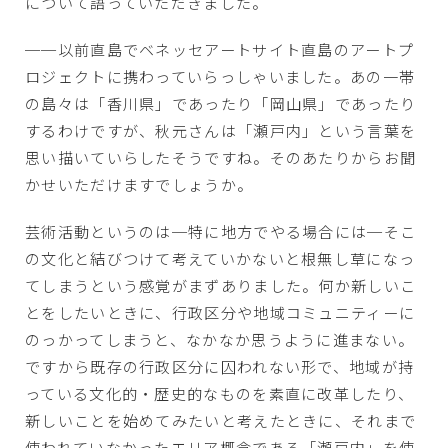
について語っていただきました。
──以前直島でベネッセアートサイト直島のアートプ
ロジェクトに携わっていらっしゃいました。あの一帯
の島々は「香川県」であったり「岡山県」であったり
するわけですが、秋元さんは「瀬戸内」という言葉を
思い描いていらしたそうですね。そのあたりからお聞
かせいただけますでしょうか。
芸術活動というのは─特に地方でやる場合には─そこ
の文化と結びつけて考えていかないと根無し草になっ
てしまうという感覚がまずありました。何か新しいこ
とをしたいときに、行政区分や地域コミュニティーに
のっかってしまうと、なかなか思うように進まない。
ですから既存の行政区分に囚われない形で、地域が持
っている文化的・歴史的なものを素直に改革したり、
新しいことを始めてみたいと考えたときに、それまで
使われていなかったエリア概念である「瀬戸内」を使