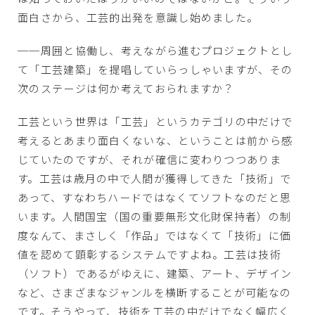
面白さから、工芸的出発を意識し始めました。
──周囲と協働し、考えながら進むプロジェクトとし
て「工芸建築」を提唱していらっしゃいますが、その
次のステージは何か考えておられますか？
工芸という世界は「工芸」というカテゴリの中だけで
考えるとあまり面白くないな、ということは前から感
じていたのですが、それが確信に変わりつつありま
す。工芸は歳月の中で人間が獲得してきた「技術」で
あって、すなわちハードではなくてソフトなのだと思
います。人間国宝（国の重要無形文化財保持者）の制
度なんて、まさしく「作品」ではなくて「技術」に価
値を認めて顕彰するシステムですよね。工芸は技術
（ソフト）であるがゆえに、建築、アート、デザイン
など、さまざまなジャンルを横断することが可能なの
です。そうやって、技術を工芸の中だけでなく幅広く