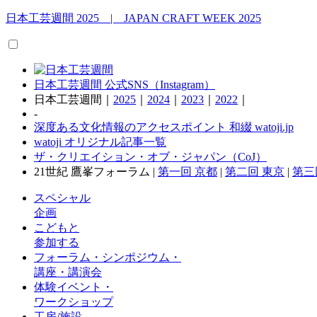
日本工芸週間
2025 | JAPAN CRAFT WEEK 2025
日本工芸週間 公式SNS（Instagram）
日本工芸週間｜
2025
｜
2024
｜
2023
｜
2022
｜
-
深度ある文化情報のアクセスポイント 和綴 watoji.jp
watoji オリジナル記事一覧
ザ・クリエイション・オブ・ジャパン（CoJ）
21世紀 鷹峯フォーラム |
第一回 京都
|
第二回 東京
|
第三
スペシャル
企画
こどもと
参加する
フォーラム・シンポジウム・
講座・講演会
体験イベント・
ワークショップ
工房/施設