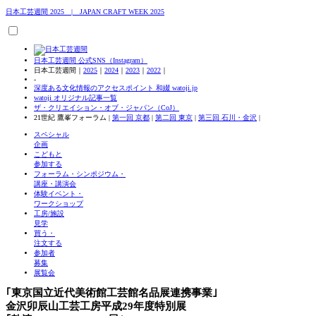
日本工芸週間
2025 | JAPAN CRAFT WEEK 2025
日本工芸週間 公式SNS（Instagram）
日本工芸週間｜
2025
｜
2024
｜
2023
｜
2022
｜
-
深度ある文化情報のアクセスポイント 和綴 watoji.jp
watoji オリジナル記事一覧
ザ・クリエイション・オブ・ジャパン（CoJ）
21世紀 鷹峯フォーラム |
第一回 京都
|
第二回 東京
|
第三回 石川・金沢
|
スペシャル
企画
こどもと
参加する
フォーラム・シンポジウム・
講座・講演会
体験イベント・
ワークショップ
工房/施設
見学
買う・
注文する
参加者
募集
展覧会
｢東京国立近代美術館工芸館名品展連携事業｣
金沢卯辰山工芸工房平成29年度特別展