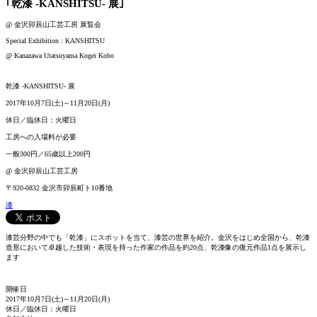
｢乾漆 -KANSHITSU- 展｣
@
金沢卯辰山工芸工房
展覧会
Special Exhibition : KANSHITSU
@
Kanazawa Utatsuyama Kogei Kobo
乾漆 -KANSHITSU- 展
2017年10月7日(土)～11月20日(月)
休日／臨休日：火曜日
工房への入場料が必要
一般300円／65歳以上200円
@ 金沢卯辰山工芸工房
〒920-0832 金沢市卯辰町ト10番地
漆
漆芸分野の中でも「乾漆」にスポットを当て、漆芸の世界を紹介。金沢をはじめ全国から、乾漆
造形において卓越した技術・表現を持った作家の作品を約20点、乾漆像の復元作品1点を展示し
ます
開催日
2017年10月7日(土)～11月20日(月)
休日／臨休日：火曜日