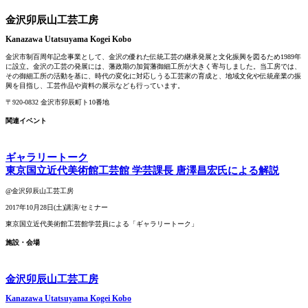
金沢卯辰山工芸工房
Kanazawa Utatsuyama Kogei Kobo
金沢市制百周年記念事業として、金沢の優れた伝統工芸の継承発展と文化振興を図るため1989年
に設立。金沢の工芸の発展には、藩政期の加賀藩御細工所が大きく寄与しました。当工房では、
その御細工所の活動を基に、時代の変化に対応しうる工芸家の育成と、地域文化や伝統産業の振
興を目指し、工芸作品や資料の展示なども行っています。
〒920-0832 金沢市卯辰町ト10番地
関連イベント
ギャラリートーク
東京国立近代美術館工芸館 学芸課長 唐澤昌宏氏による解説
@金沢卯辰山工芸工房
2017年10月28日(土)
講演/セミナー
東京国立近代美術館工芸館学芸員による「ギャラリートーク」
施設・会場
金沢卯辰山工芸工房
Kanazawa Utatsuyama Kogei Kobo