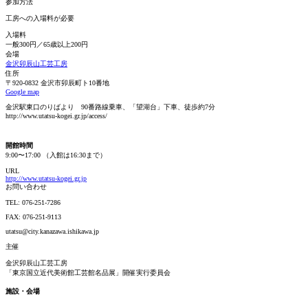
参加方法
工房への入場料が必要
入場料
一般300円／65歳以上200円
会場
金沢卯辰山工芸工房
住所
〒920-0832 金沢市卯辰町ト10番地
Google map
金沢駅東口のりばより 90番路線乗車、「望湖台」下車、徒歩約7分
http://www.utatsu-kogei.gr.jp/access/
開館時間
9:00〜17:00 （入館は16:30まで）
URL
http://www.utatsu-kogei.gr.jp
お問い合わせ
TEL: 076-251-7286
FAX: 076-251-9113
utatsu@city.kanazawa.ishikawa.jp
主催
金沢卯辰山工芸工房
「東京国立近代美術館工芸館名品展」開催実行委員会
施設・会場