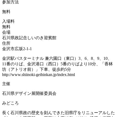
参加方法
無料
入場料
無料
会場
石川県政記念しいのき迎賓館
住所
金沢市広坂2-1-1
金沢駅バスターミナル 兼六園口（東口）3、6、8、9、10、
11番のりば、金沢港口（西口）5番のりばより10分、「香林
坊（アトリオ前）」下車、徒歩約5分
http://www.shiinoki-geihinkan.jp/index.html
主催
石川県デザイン展開催委員会
みどころ
長く石川県政の歴史を刻んできた旧県庁をリニューアルした