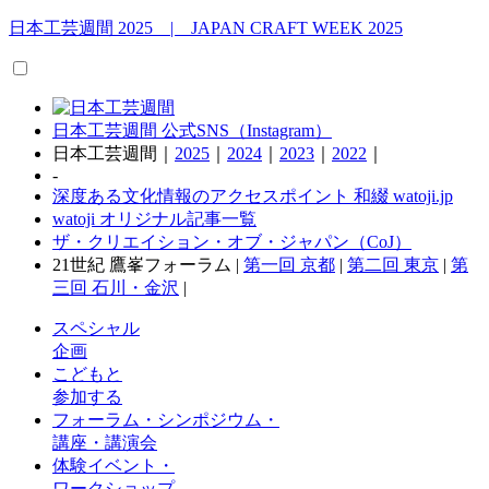
日本工芸週間
2025 | JAPAN CRAFT WEEK 2025
日本工芸週間 公式SNS（Instagram）
日本工芸週間｜
2025
｜
2024
｜
2023
｜
2022
｜
-
深度ある文化情報のアクセスポイント 和綴 watoji.jp
watoji オリジナル記事一覧
ザ・クリエイション・オブ・ジャパン（CoJ）
21世紀 鷹峯フォーラム |
第一回 京都
|
第二回 東京
|
第
三回 石川・金沢
|
スペシャル
企画
こどもと
参加する
フォーラム・シンポジウム・
講座・講演会
体験イベント・
ワークショップ