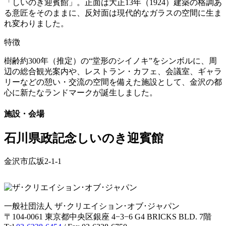
「しいのき迎賓館」。正面は大正13年（1924）建築の格調あ
る意匠をそのままに、反対面は現代的なガラスの空間に生ま
れ変わりました。
特徴
樹齢約300年（推定）の“堂形のシイノキ”をシンボルに、周
辺の総合観光案内や、レストラン・カフェ、会議室、ギャラ
リーなどの憩い・交流の空間を備えた施設として、金沢の都
心に新たなランドマークが誕生しました。
施設・会場
石川県政記念しいのき迎賓館
金沢市広坂2-1-1
一般社団法人 ザ･クリエイション･オブ･ジャパン
〒104-0061 東京都中央区銀座 4−3−6 G4 BRICKS BLD. 7階