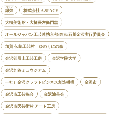
えにしら
縁煌
株式会社 A.SPACE
大樋美術館・大樋長左衛門窯
オールジャパン工芸連携京都/東京/石川金沢実行委員会
加賀 伝統工芸村 ゆのくにの森
金沢卯辰山工芸工房
金沢学院大学
金沢九谷ミュウジアム
一社）金沢クラフトビジネス創造機構
金沢市
金沢市工芸協会
金沢漆芸会
金沢市民芸術村 アート工房