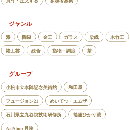
買う・注文する
参加者募集
ジャンル
漆
陶磁
金工
ガラス
染織
木竹工
諸工芸
総合
指物・調度
茶
グループ
小松市立本陣記念美術館
和田屋
フュージョン21
めいてつ・エムザ
石川県立九谷焼技術研修所
箔座ひかり藏
ArtShop 月映