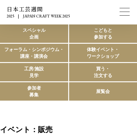
日本工芸週間
2025 | JAPAN CRAFT WEEK 2025
スペシャル
こどもと
企画
参加する
フォーラム・シンポジウム・
体験イベント・
講座・講演会
ワークショップ
工房/施設
買う・
見学
注文する
参加者
展覧会
募集
イベント：販売