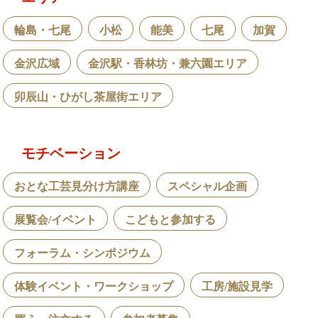
輪島・七尾
小松
能美
七尾
加賀
金沢広域
金沢駅・香林坊・兼六園エリア
卯辰山・ひがし茶屋街エリア
モチベーション
おとな工芸見分け方講座
スペシャル企画
展覧会/イベント
こどもと参加する
フォーラム・シンポジウム
体験イベント・ワークショップ
工房/施設見学