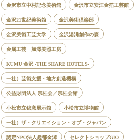
金沢市立中村記念美術館
金沢市立安江金箔工芸館
金沢21世紀美術館
金沢美術倶楽部
金沢美術工芸大学
金沢湯涌創作の森
金属工芸 加澤美照工房
KUMU 金沢 -THE SHARE HOTELS-
一社）芸術支援・地方創造機構
公益財団法人 宗桂会／宗桂会館
小松市立錦窯展示館
小松市立博物館
一社）ザ・クリエイション・オブ・ジャパン
認定NPO法人趣都金澤
セレクトショップGIO