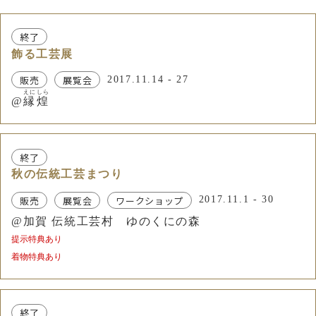
終了
飾る工芸展
販売
展覧会
2017.11.14 - 27
えにしら
@
縁煌
終了
秋の伝統工芸まつり
販売
展覧会
ワークショップ
2017.11.1 - 30
@加賀 伝統工芸村 ゆのくにの森
提示特典あり
着物特典あり
終了