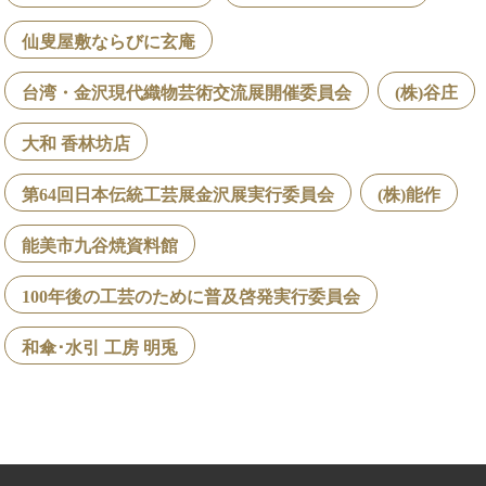
仙叟屋敷ならびに玄庵
台湾・金沢現代織物芸術交流展開催委員会
(株)谷庄
大和 香林坊店
第64回日本伝統工芸展金沢展実行委員会
(株)能作
能美市九谷焼資料館
100年後の工芸のために普及啓発実行委員会
和傘･水引 工房 明兎